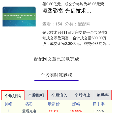
额2.30亿元。成交价格均为46.06元荣立
通，相对今日收盘价折价2.50%。 ....
添盈聚富 光启技术现3笔大宗交易 总成交金额2.30亿元
查看：
154
分类：
配配网
光启技术9月11日大宗交易平台共发生3
笔成交添盈聚富，合计成交量500.00万
股，成交金额2.30亿元。成交价格均为
46.06元添盈聚富，相对今日收盘价折价
2.....
配配网文章已加载完成
个股实时涨跌榜
个股跌幅
个股流入
个股流出
换手率
个股涨幅
排名
名称
最新价
涨幅
换手率
1
蓝盾光电
22.81
19.99%
0.55%