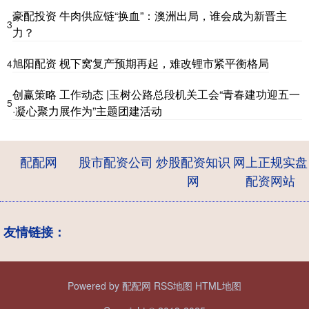
豪配投资 牛肉供应链“换血”：澳洲出局，谁会成为新晋主
3
力？
旭阳配资 枧下窝复产预期再起，难改锂市紧平衡格局
4
创赢策略 工作动态 |玉树公路总段机关工会“青春建功迎五一
5
·凝心聚力展作为”主题团建活动
配配网
股市配资公司
炒股配资知识
网上正规实盘
网
配资网站
友情链接：
Powered by
配配网
RSS地图
HTML地图