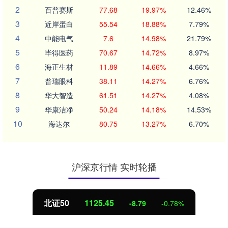
2
百普赛斯
77.68
19.97%
12.46%
3
近岸蛋白
55.54
18.88%
7.79%
4
中能电气
7.6
14.98%
21.79%
5
毕得医药
70.67
14.72%
8.97%
6
海正生材
11.89
14.66%
4.66%
7
普瑞眼科
38.11
14.27%
6.76%
8
华大智造
61.51
14.27%
4.08%
9
华康洁净
50.24
14.18%
14.53%
10
海达尔
80.75
13.27%
6.70%
沪深京行情 实时轮播
北证50
1125.45
-8.79
-0.78%