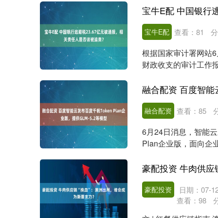
宝牛E配
查看：
81
分
根据国家审计署网站6
财政收支的审计工作
利，逃避税23....
融合配资
查看：
85
6月24日消息，智能云
Plan企业版，面向
企业以....
豪配投资
日期：07-1
查看：
98