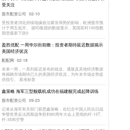
女儿只赢一盘无缘决赛
炒股配资知识网
09-16
富豪千金佩古拉的富爸爸开着一亿美元的游艇来帮她加
油！身为NFL水牛城比尔队老板的亿万富豪Terry Pegula
跟投之家
51我也要配资 家中变故？正式退出，许昕连夜回家，
原因找到，王励勤或不该犯错
配配网
09-16
许昕，中国国乒历史上最好的球员之一，虽然许昕没有拿
到大满贯，但丝毫不影响他在中国国乒的地位51我也要配
资，而且相对于马龙
荣利通 个人住房公积金贷款利率下调 100万元30年期
贷款总利息将减少近5万元
炒股配资知识网
09-25
中国人民银行行长潘功胜5月7日在国新办发布会上宣布，
降低个人住房公积金贷款利率0.25个百分点，五年期以上