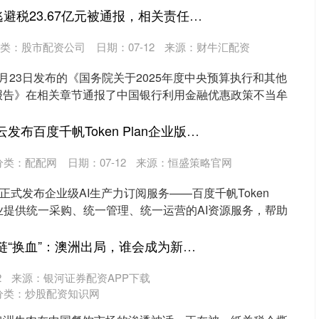
宝牛E配 中国银行逃避税23.67亿元被通报，相关责任人是否该被追责？
类：
股市配资公司
日期：07-12
来源：财牛汇配资
月23日发布的《国务院关于2025年度中央预算执行和其他
报告》在相关章节通报了中国银行利用金融优惠政策不当牟
融合配资 百度智能云发布百度千帆Token Plan企业版，提供GLM-5.2等模型
分类：
配配网
日期：07-12
来源：恒盛策略官网
正式发布企业级AI生产力订阅服务——百度千帆Token
企业提供统一采购、统一管理、统一运营的AI资源服务，帮助
豪配投资 牛肉供应链“换血”：澳洲出局，谁会成为新晋主力？
2
来源：银河证券配资APP下载
分类：
炒股配资知识网