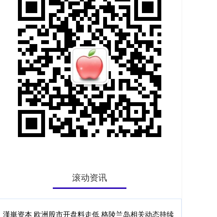
滚动资讯
跟投之家 富爸爸开着价值1亿美元的游艇来加油！可惜