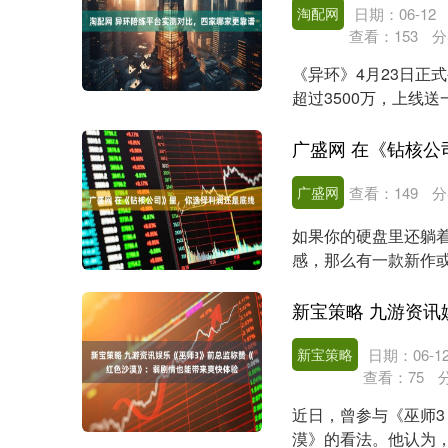
淘配网
日期：06-12
查看：
153
分
《异环》4月23日正
超过3500万，上线
新西里安区域和载....
广盛网 在《钻核
广盛网
查看：
149
分
如果你的硬盘里还躺着
感，那么有一款新作
行空的造物乐园，而...
新宝策略
日期：06-1
查看：
75
近日，曾参与《巫师3
漠》的看法。他认为