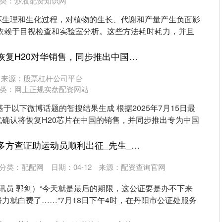
类：
炒股配资知识网
坏生理和生化过程，对植物的生长、代谢和产量产生负面影
法依赖于目视检查和实验室分析。这些方法耗时耗力，并且
..
牛牛配 英伟达宣布恢复H20对华销售，同步推出中国特供版AI芯片_美国对_黄仁_政策
来源：股票杠杆公司平台
类：
网上正规实盘配资网站
基于以下微博话题的智搜结果生成 根据2025年7月15日最
确认将恢复H20芯片在中国的销售，并同步推出专为中国
日赢配资 丹阳公证多方查证助运动员顺利出征_先生_女儿_孩子
分类：
配配网
日期：04-12
来源：配资查询官网
通讯员 郭剑）“今天就是最后的期限，这公证要是办不下来
力就白费了……”7月18日下午4时，在丹阳市公证处服务