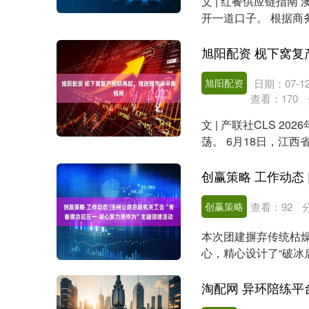
文 | 红餐供应链指
开一道口子。 根据商
亚进口牛....
沪深300
4694.44
0.89
1.42%
43.13
0.9
旭阳配资 枧下窝
旭阳配资
日期：07-1
查看：
170
文 | 产联社CLS 
荡。 6月18日，江
德时....
创赢策略
查看：
92
本次团建摒弃传统枯
心，精心设计了“破冰启
目，将团队....
淘配网 异环陪练