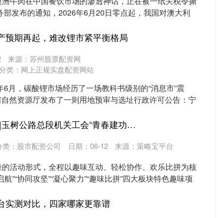
南 澳洲牛肉在中国餐饮市场的渗透神话，正在被一纸关税令撕
务部发布的通知，2026年6月20日零点起，我国对澳大利
北证50
1134.24
3%
11.37
1.01%
复产预期再起，难改锂市紧平衡格局
2
来源：苏州股票配资网
分类：
网上正规实盘配资网站
2026年6月，碳酸锂市场经历了一场教科书级别的“消息市”震
西省自然资源厅发布了一则用地预审与选址行政许可公告：宁
创赢策略 工作动态 |玉树公路总段机关工会“青春建功迎五一·凝心聚力展作为”主题团建活动
分类：
股市配资公司
日期：06-12
来源：策略宝平台
燥的活动形式，全程以趣味互动、轻松协作、欢乐比拼为核
航”“协同攻坚”“凝心聚力”“趣味比拼”四大板块特色趣味项
平台实测对比，四家哪家更靠谱