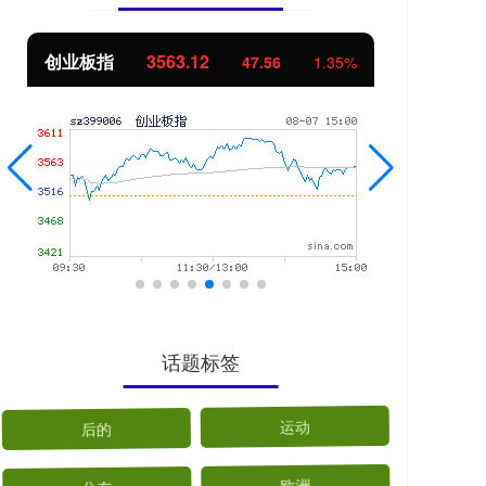
创业板指
3563.12
基
47.56
1.35%
话题标签
后的
运动