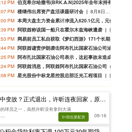
:12 PM
伯克希尔哈撒韦(BRK.A.N)2025年全年末持有的固定收益证券投资公允价值达170.34亿美元，其中，对美债、外国债券、企业债券的投资公允价值分别为30.02亿美元，126.68亿美元，13.64亿美元。
伯克希
:07 PM
楼继伟出席资产盘活课题研讨会
8月8日上午，全球财富管理论坛在京召开“地方国有存量资产盘活进展、难点与策略”课题研讨会，楼继伟出席会议并做总结发言。楼继伟在发言中表示，盘活国有资产既是近期的当务之急，也是一项长期性的战略任务。当前我国GDP平减指数阶段性承压走低，财政维持紧平衡格局的压力持续攀升；我国税收结构以间接税为主体，税收收入增速显著弱于名义GDP增速，财政内生增收动能受限。叠加土地财政收入大幅收缩，地方隐性债务化解、长期限国债常态化发行带来的利息支出刚性上涨，收支两端压力持续凸显。综合多重现实约束来看，国有存量资产盘活并非短期应急手段，而是一项需要常态化、长效化推进的重点工作。（全球财富管理论坛）
:00 PM
本周大盘主力资金累计净流入620.1亿元，元件、通信设备板块净流入居前，个股工业富联、天孚通信净流入最多。
本周
:39 PM
阿联酋称该国一船只在霍尔木兹海峡遭袭
据阿联酋通讯社8月8日报道，阿布扎比国家石油公司证实，该公司一艘船只当天凌晨在通过霍尔木兹海峡时遭导弹袭击。阿布扎比国家石油公司说，袭击未造成人员受伤，目前局面可控。该公司并未提供遭袭船只具体类型、导弹来源以及船只受损情况等更多细节。（新华社）
:53 PM
网易前员工私自获取《梦幻西游》171个长期未登录的账号权限，4年获利173万元，获刑3年
8月
:44 PM
阿联酋谴责伊朗袭击阿布扎比国家石油公司油轮。
阿联
:25 PM
阿布扎比国家石油公司表示，这起事故未造成人员伤亡。
阿布
:24 PM
阿联酋消息，阿联酋阿布扎比国家石油公司（ADNOC）表示，周六早些时候，其一艘船只在通过霍尔木兹海峡时遭导弹袭击，目前局势已得到控制。
阿联
:08 PM
星光股份中标龙星控股总部泛光工程项目
据“星光股份”公众号消息，近日，星光股份成功中标龙星控股总部泛光工程项目。
故？正式退出，许昕连夜回家，原因找到，王励勤或不该犯错
好的球员之一，虽然许昕没有拿到大满
09-16
..
51我也要配资
贷款利率下调 100万元30年期贷款总利息将减少近5万元