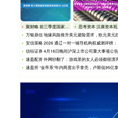
聚财略 前三季度国家铁路发送货物30.3亿吨
思考资本 汉康资本苑全红：中国生物医药产业正从“创新输入”迈
万银鼎信 地缘风险推升美元避险需求，欧元美元跌至1171
安信策略 2026 通辽一对一辅导机构权威测评榜：小初高全学
信钰证券 4月16日晚间沪深上市公司重大事项公告最新快
速盈配资 外网吵翻了：游戏里的女人必须都很漂亮吗
速盈所 “金帝系”年内两度出手拿壳，卢斯侃95亿拿下宁波中