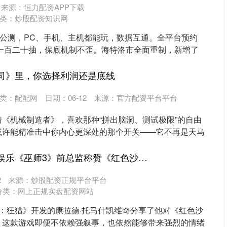
来源：恒力配资APP下载
类：
炒股配资知识网
式公测，PC、手机、主机都能玩，数据互通。全平台预约
送一百二十抽，保底机制不歪。海特洛市全面重制，新增了
公司》里，你选择利润还是底线
类：
配配网
日期：06-12
来源：官方配资平台平台
《机械制造者》，喜欢那种“拼出脑洞、测试极限”的自由
或许能精准击中你内心更深处的那个开关——它不再是天马
.
新宝策略 九游资讯娱乐《巫师3》前总监称赞《红色沙漠》：弱剧情也能带来爽快体验
2
来源：炒股配资正规平台平台
分类：
网上正规实盘配资网站
：狂猎》开发的康拉德·托马什凯维奇分享了他对《红色沙
，这款游戏即便不依赖强叙事，也依然能够带来强烈的情绪