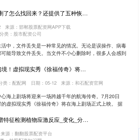
富配平台 瞧！文件删了怎么找回来？还提供了五种恢复方法_软件_备份_存储
2
来源：邯郸股票配资网APP下载
分类：
股市配资公司
生活中，文件丢失是一种常见的情况。无论是误操作、病毒
都可能导致文件丢失。当文件不小心删除时，很多人会感到
..
尚求100 千年航海幻境！虚拟现实秀《徐福传奇》将在海上剧场上映_历史_观众_演艺
分类：
配配网
日期：05-12
来源：和石配资官网
心海上剧场将迎来一场跨越千年的航海传奇。7月20日
材的虚拟现实秀《徐福传奇》将在海上剧场正式上映。 据
..
嘉正网 通过拉曼光谱特征检测植物应激反应_变化_分子_生物
来源：翻翻股票配资平台