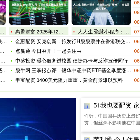
08
08
08
惠盈财富 2025年12月19日全国主要批发市场猪肺价格行情
人人生 聚脉小程序：功能强大似“邪修”，商机雷达AI客户
07
0
金惠配资 安克创新：拟发行H股股票并在香港联交所上市
06
点赢通 今日召开！一起关注→
06
递
中盛投资 暖心服务进校园 便捷办卡与反诈宣传同行
06
？
股牛网 三季报点评：银华中证中药ETF基金季度涨幅181%
06
百
申宝配资 3400美元阻力重重，黄金前景难以预料
06
51我也要配资 家中变
1
许昕，中国国乒历史上最
贯，但丝毫不影响他在中国..
荣利通 个人住房公积金