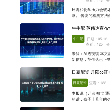
查看：
143
分
环境和化学压力会破
响。 传统的检测方
通常仅在发生严重损伤..
牛牛配
日期：05-12
查看：
125
分
来源：AI透视镜 本文
新信息，英伟达已正式
市场设计....
日赢配资
查看：
132
本报讯（记者 郑弋 
的话，孩子十几年的努
大厅，董先生....