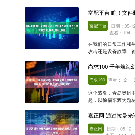
反馈与游玩乐趣。 ....
富配平台
日期：05-1
查看：
194
在我们的日常工作和
攻击还是设备故障，
困惑：文件删了怎么找..
尚求100
查看：
121
这个盛夏，青岛奥帆中
起，以徐福东渡为题
悉，《徐福传奇》由青..
嘉正网
日期：05-12