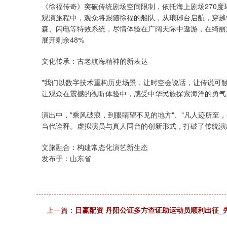
《徐福传奇》突破传统剧场空间限制，依托海上剧场270度
观演旅程中，观众将跟随徐福的船队，从琅琊台启航，穿越
森、闪电等特效系统，尽情体验在广阔天际中遨游，在绮丽
展开剩余48%
文化传承：古老航海精神的新表达
"我们以数字技术重构历史场景，让时空会说话，让传说可
让观众在震撼的视听体验中，感受中华民族探索海洋的勇气
演出中，"乘风破浪，到眼睛望不见的地方"、"凡人迹所至
当代诠释。虚拟演员与真人同台的创新形式，打破了传统演
文旅融合：构建常态化演艺新生态
发布于：山东省
上一篇：
日赢配资 丹阳公证多方查证助运动员顺利出征_