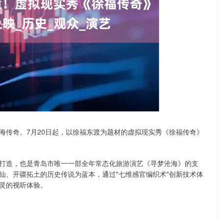
沪深300
4694.44
.42%
43.13
0.93%
海传奇。7月20日起，以徐福东渡为题材的虚拟现实秀《徐福传奇》
打造，也是青岛市唯一一部全年常态化旅游演艺《寻梦沧海》的支
仙、开疆拓土的历史传说为蓝本，通过"七维感官编织术"创新技术体
灵的视听体验。