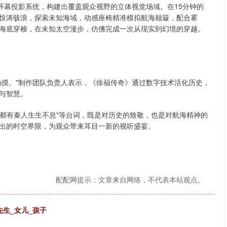
环幕投影系统，构建出覆盖观众视野的立体视觉场域。在15分钟的
惊涛骇浪，探索未知海域，动感座椅精准模拟航海颠簸，配合雾
海底穿梭，在未知太空漫步，仿佛完成一次从现实到幻境的穿越。
触摸。"制作团队负责人表示，《徐福传奇》通过数字技术活化历史，
与智慧。
，都有秦人生生不息"等台词，既是对历史的致敬，也是对航海精神的
出的时空界限，为观众带来耳目一新的视听盛宴。
配配网提示：文章来自网络，不代表本站观点。
先生_女儿_孩子