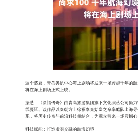
深证成指
14311.01
.68
1.02%
200.89
1
这个盛夏，青岛奥帆中心海上剧场将迎来一场跨越千年的航
将在海上剧场正式上映。
据悉，《徐福传奇》由青岛旅游集团旗下文化演艺公司倾力
线蔓延。该作品以秦朝方士徐福奉秦始皇之命率船队出海寻
系，将历史传奇与前沿科技相结合，为观众带来一场震撼心
科技赋能：打造虚实交融的航海幻境