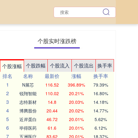
个股实时涨跌榜
个股跌幅
个股流入
个股流出
换手率
个股涨幅
排名
名称
最新价
涨幅
换手率
1
N展芯
116.52
396.89%
79.39%
2
锐翔智能
110.02
20.21%
16.80%
3
志特新材
14.8
20.03%
14.18%
4
博腾股份
20.44
20.02%
14.77%
5
近岸蛋白
46.72
20.01%
5.62%
6
毕得医药
61.6
20.01%
6.12%
7
五洲医疗
83.62
20.01%
18.37%