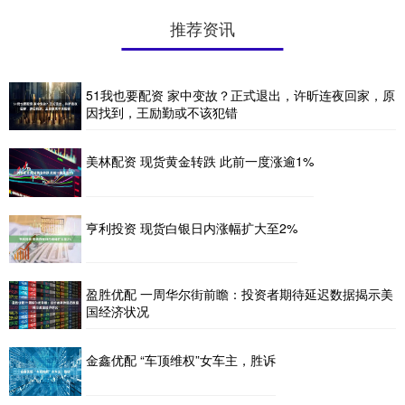
推荐资讯
51我也要配资 家中变故？正式退出，许昕连夜回家，原
因找到，王励勤或不该犯错
美林配资 现货黄金转跌 此前一度涨逾1%
亨利投资 现货白银日内涨幅扩大至2%
盈胜优配 一周华尔街前瞻：投资者期待延迟数据揭示美
国经济状况
金鑫优配 “车顶维权”女车主，胜诉