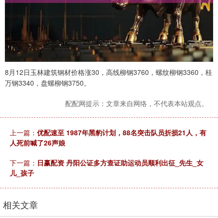
8月12日玉林建筑钢材价格涨30，高线柳钢3760，螺纹柳钢3360，桂
万钢3340，盘螺柳钢3750。
配配网提示：文章来自网络，不代表本站观点。
上一篇：
优配速至 1987年黑豹计划，88名突击队员折损21人，有
人死前喊了26声娘
下一篇：
日赢配资 丹阳公证多方查证助运动员顺利出征_先生_女
儿_孩子
相关文章