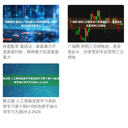
恒盈配资 最高法：家庭暴力不
广瑞网 明明三元锂电池，更容
是家庭纠纷，精神暴力也是家庭
易起火，但更贵的车反而用三元
暴力
锂电
聚点股 人工智能深度学习系统
班学习第十期v10咕泡唐宇迪分
享学习九期v9.2,2024