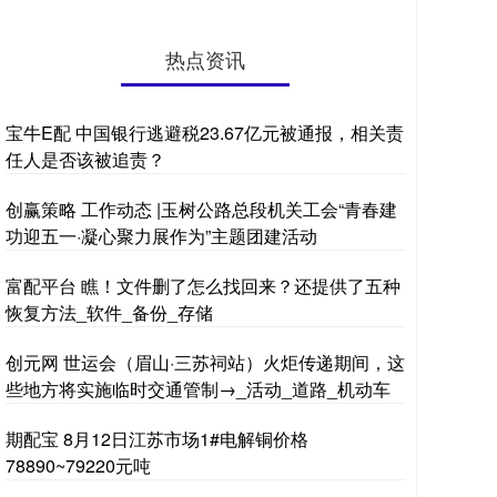
热点资讯
宝牛E配 中国银行逃避税23.67亿元被通报，相关责
任人是否该被追责？
创赢策略 工作动态 |玉树公路总段机关工会“青春建
功迎五一·凝心聚力展作为”主题团建活动
富配平台 瞧！文件删了怎么找回来？还提供了五种
恢复方法_软件_备份_存储
创元网 世运会（眉山·三苏祠站）火炬传递期间，这
些地方将实施临时交通管制→_活动_道路_机动车
期配宝 8月12日江苏市场1#电解铜价格
78890~79220元吨