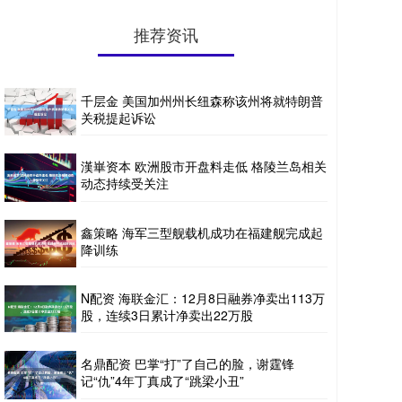
推荐资讯
千层金 美国加州州长纽森称该州将就特朗普
关税提起诉讼
漢崋资本 欧洲股市开盘料走低 格陵兰岛相关
动态持续受关注
鑫策略 海军三型舰载机成功在福建舰完成起
降训练
N配资 海联金汇：12月8日融券净卖出113万
股，连续3日累计净卖出22万股
名鼎配资 巴掌“打”了自己的脸，谢霆锋
记“仇”4年丁真成了“跳梁小丑”