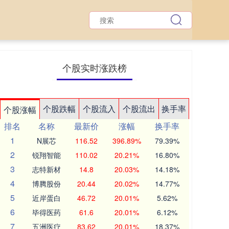
个股实时涨跌榜
个股跌幅
个股流入
个股流出
换手率
个股涨幅
排名
名称
最新价
涨幅
换手率
1
N展芯
116.52
396.89%
79.39%
2
锐翔智能
110.02
20.21%
16.80%
3
志特新材
14.8
20.03%
14.18%
4
博腾股份
20.44
20.02%
14.77%
5
近岸蛋白
46.72
20.01%
5.62%
6
毕得医药
61.6
20.01%
6.12%
7
五洲医疗
83.62
20.01%
18.37%