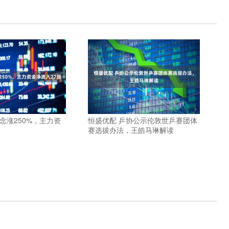
念涨250%，主力资
恒盛优配 乒协公示伦敦世乒赛团体
赛选拔办法，王皓马琳解读