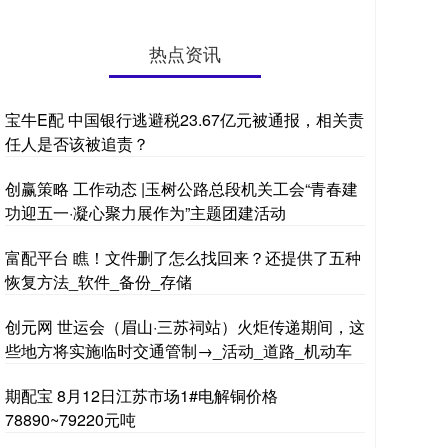
热点资讯
宝牛E配 中国银行逃避税23.67亿元被通报，相关责
任人是否该被追责？
创赢策略 工作动态 |玉树公路总段机关工会“青春建
功迎五一·凝心聚力展作为”主题团建活动
富配平台 瞧！文件删了怎么找回来？还提供了五种
恢复方法_软件_备份_存储
创元网 世运会（眉山·三苏祠站）火炬传递期间，这
些地方将实施临时交通管制→_活动_道路_机动车
期配宝 8月12日江苏市场1#电解铜价格
78890~79220元吨