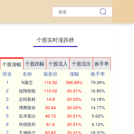
个股实时涨跌榜
个股跌幅
个股流入
个股流出
换手率
个股涨幅
排名
名称
最新价
涨幅
换手率
1
N展芯
116.52
396.89%
79.39%
2
锐翔智能
110.02
20.21%
16.80%
3
志特新材
14.8
20.03%
14.18%
4
博腾股份
20.44
20.02%
14.77%
5
近岸蛋白
46.72
20.01%
5.62%
6
毕得医药
61.6
20.01%
6.12%
7
五洲医疗
83.62
20.01%
18.37%