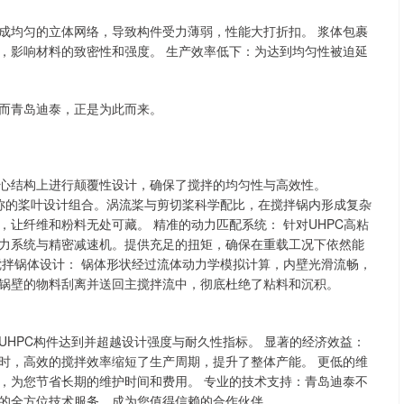
成均匀的立体网络，导致构件受力薄弱，性能大打折扣。 浆体包裹
，影响材料的致密性和强度。 生产效率低下：为达到均匀性被迫延
而青岛迪泰，正是为此而来。
心结构上进行颠覆性设计，确保了搅拌的均匀性与高效性。
对称的桨叶设计组合。涡流桨与剪切桨科学配比，在搅拌锅内形成复杂
让纤维和粉料无处可藏。 精准的动力匹配系统： 针对UHPC高粘
力系统与精密减速机。提供充足的扭矩，确保在重载工况下依然能
搅拌锅体设计： 锅体形状经过流体动力学模拟计算，内壁光滑流畅，
锅壁的物料刮离并送回主搅拌流中，彻底杜绝了粘料和沉积。
HPC构件达到并超越设计强度与耐久性指标。 显著的经济效益：
时，高效的搅拌效率缩短了生产周期，提升了整体产能。 更低的维
，为您节省长期的维护时间和费用。 专业的技术支持：青岛迪泰不
的全方位技术服务，成为您值得信赖的合作伙伴。