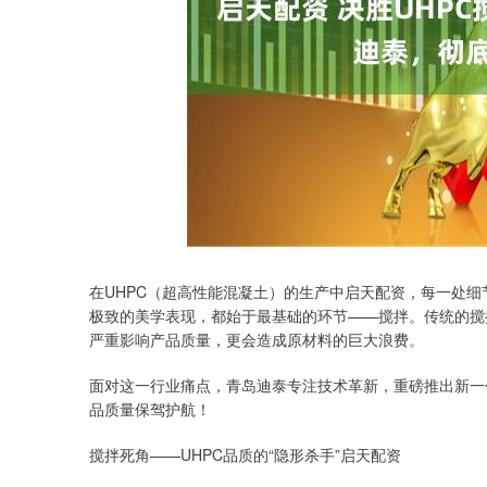
上证指数
3940.04
.40
2.13%
39.68
1.
在UHPC（超高性能混凝土）的生产中启天配资，每一处
极致的美学表现，都始于最基础的环节——搅拌。传统的搅
严重影响产品质量，更会造成原材料的巨大浪费。
面对这一行业痛点，青岛迪泰专注技术革新，重磅推出新一代
品质量保驾护航！
搅拌死角——UHPC品质的“隐形杀手”启天配资