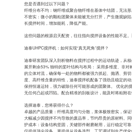
您是否遇到过以下问题？
纤维分布不均：钢纤维或聚合物纤维在基体中结团，无法形
不密实：微小的颗粒团聚体未能被充分打开，产生微观缺陷
长搅拌时间，增加能耗，降低产能。
这些问题的根源启天配资，往往指向搅拌设备的性能不足。
迪泰UHPC搅拌机：如何实现“真无死角”搅拌？
迪泰研发团队深入剖析物料在搅拌过程中的运动轨迹，从核
展开剩余53% 独特的桨叶结构与布局： 采用多维度、非
的立体对流，确保每一处的物料都被强力抓起、抛洒、剪切，
度、高纤维含量的特性，迪泰搅拌机配备了强劲且稳定的动
保持恒速运转，强力破除任何可能形成的团聚体。 优化的
无任何凸起或凹陷。配合精准的刮板设计，能及时将粘附在
选择迪泰，您将获得什么？
卓越的产品质量：纤维高度均匀分散，浆体极致密实，保证U
大幅减少因搅拌不均导致的废品率，节约昂贵的原材料。同
护成本：设备结构坚固，关键部件耐磨耐用，运行稳定可靠
仅提供顶尖设备，更提供从设备选型、工艺调试到生产优化