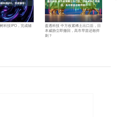
树科技IPO，完成辅
盈透科技 中方收紧稀土出口后，日
本威胁立即撤回，高市早苗还敢炸
刺？