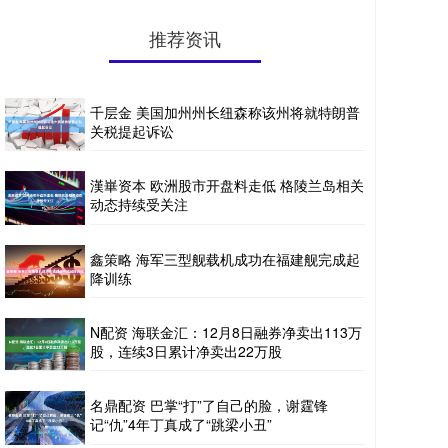
推荐资讯
千层金 美国加州州长纽森称该州将就特朗普
关税提起诉讼
漢崋资本 欧洲股市开盘料走低 格陵兰岛相关
动态持续受关注
鑫策略 海军三型舰载机成功在福建舰完成起
降训练
N配资 海联金汇：12月8日融券净卖出113万
股，连续3日累计净卖出22万股
名鼎配资 巴掌“打”了自己的脸，谢霆锋
记“仇”4年丁真成了“跳梁小丑”