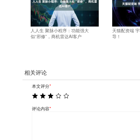
人人生 聚脉小程序：功能强大
天猫配资端 宇
似“邪修”，商机雷达AI客户
导！
相关评论
本文评分
*
评论内容
*